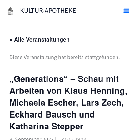
Zum
KULTUR-APOTHEKE
Inhalt
springen
« Alle Veranstaltungen
Diese Veranstaltung hat bereits stattgefunden.
„Generations“ – Schau mit
Arbeiten von Klaus Henning,
Michaela Escher, Lars Zech,
Eckhard Bausch und
Katharina Stepper
8. September 2023 | 15:00
-
19:00