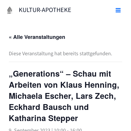
Zum
KULTUR-APOTHEKE
Inhalt
springen
« Alle Veranstaltungen
Diese Veranstaltung hat bereits stattgefunden.
„Generations“ – Schau mit
Arbeiten von Klaus Henning,
Michaela Escher, Lars Zech,
Eckhard Bausch und
Katharina Stepper
9. September 2023 | 10:00
-
16:00