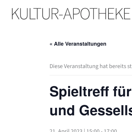
Zum
Inhalt
springen
« Alle Veranstaltungen
Diese Veranstaltung hat bereits s
Spieltreff f
und Gessell
21. April 2023 | 15:00
-
17:00