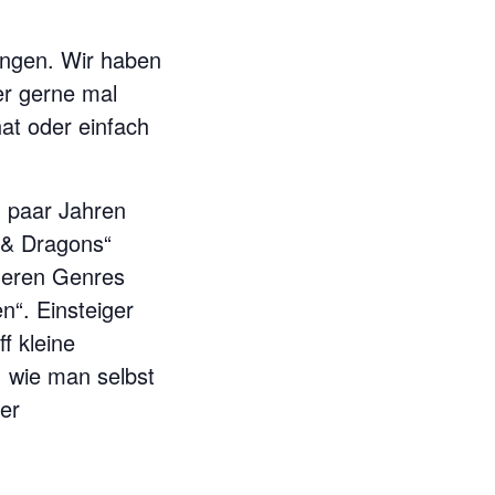
ringen. Wir haben
er gerne mal
hat oder einfach
in paar Jahren
 & Dragons“
nderen Genres
n“. Einsteiger
f kleine
 wie man selbst
der