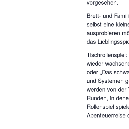
vorgesehen.
Brett- und Famil
selbst eine klei
ausprobieren möc
das Lieblingsspie
Tischrollenspiel
wieder wachsend
oder „Das schwa
und Systemen geg
werden von der Vi
Runden, in dene
Rollenspiel spiel
Abenteuerreise 