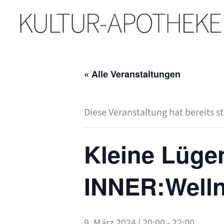
Zum
Inhalt
springen
« Alle Veranstaltungen
Diese Veranstaltung hat bereits s
Kleine Lüge
INNER:Well
9. März 2024 | 20:00
-
22:00