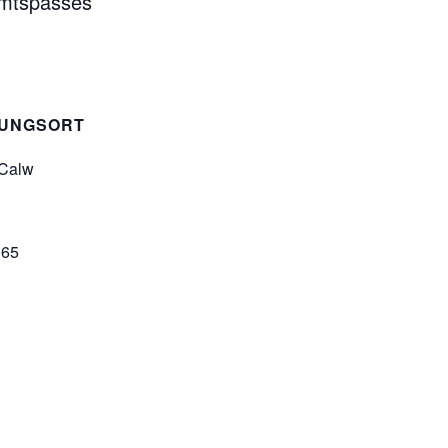
amtspasses
TUNGSORT
 Calw
365