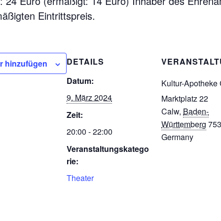
n“: 24 Euro (ermäßigt: 14 Euro) Inhaber des Ehren
äßigten Eintrittspreis.
DETAILS
VERANSTAL
r hinzufügen
Datum:
Kultur-Apotheke
9. März 2024
Marktplatz 22
Calw
,
Baden-
Zeit:
Württemberg
75
20:00 - 22:00
Germany
Veranstaltungskatego
rie:
Theater