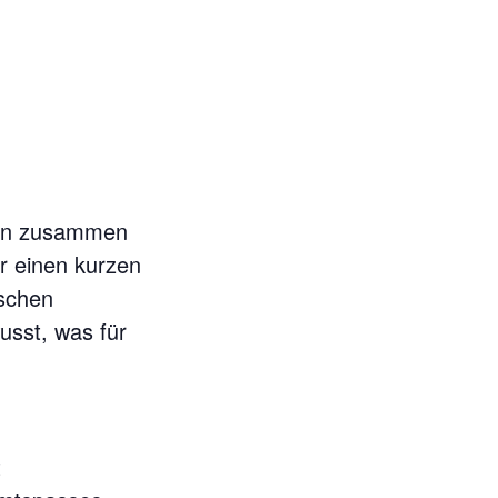
men zusammen
r einen kurzen
nschen
usst, was für
t