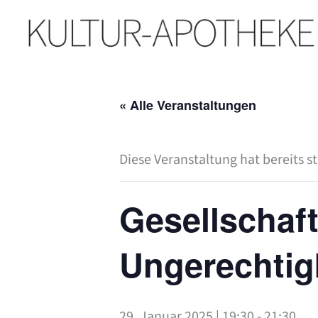
Zum
Inhalt
springen
« Alle Veranstaltungen
Diese Veranstaltung hat bereits s
Gesellschaft
Ungerechtig
29. Januar 2025 | 19:30
-
21:30