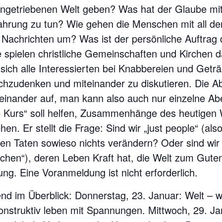
angetriebenen Welt geben? Was hat der Glaube mi
hrung zu tun? Wie gehen die Menschen mit all d
Nachrichten um? Was ist der persönliche Auftrag
 spielen christliche Gemeinschaften und Kirchen d
sich alle Interessierten bei Knabbereien und Get
chzudenken und miteinander zu diskutieren. Die 
ufeinander auf, man kann also auch nur einzelne 
e Kurs“ soll helfen, Zusammenhänge des heutigen
en. Er stellt die Frage: Sind wir „just people“ (als
en Taten sowieso nichts verändern? Oder sind wir 
chen“), deren Leben Kraft hat, die Welt zum Gute
ung. Eine Voranmeldung ist nicht erforderlich.
end im Überblick: Donnerstag, 23. Januar: Welt – 
onstruktiv leben mit Spannungen. Mittwoch, 29. Ja