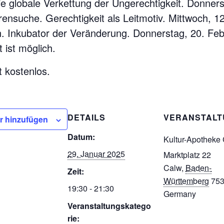
ie globale Verkettung der Ungerechtigkeit. Donners
rensuche. Gerechtigkeit als Leitmotiv. Mittwoch, 1
n. Inkubator der Veränderung. Donnerstag, 20. Febr
 ist möglich.
t kostenlos.
DETAILS
VERANSTAL
r hinzufügen
Datum:
Kultur-Apotheke
29. Januar 2025
Marktplatz 22
Calw
,
Baden-
Zeit:
Württemberg
75
19:30 - 21:30
Germany
Veranstaltungskatego
rie: