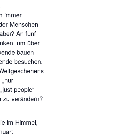
t
en immer
 der Menschen
abei? An fünf
ränken, um über
Abende bauen
Abende besuchen.
 Weltgeschehens
o „nur
„just people“
n zu verändern?
wie im Himmel,
nuar: