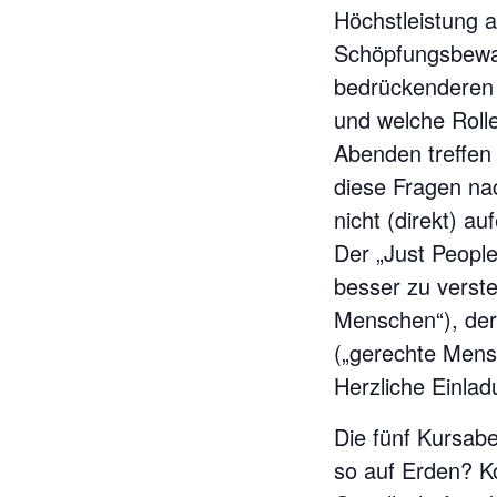
Höchstleistung 
Schöpfungsbewa
bedrückenderen 
und welche Rolle
Abenden treffen 
diese Fragen na
nicht (direkt) a
Der „Just Peopl
besser zu versteh
Menschen“), der
(„gerechte Mens
Herzliche Einlad
Die fünf Kursab
so auf Erden? K