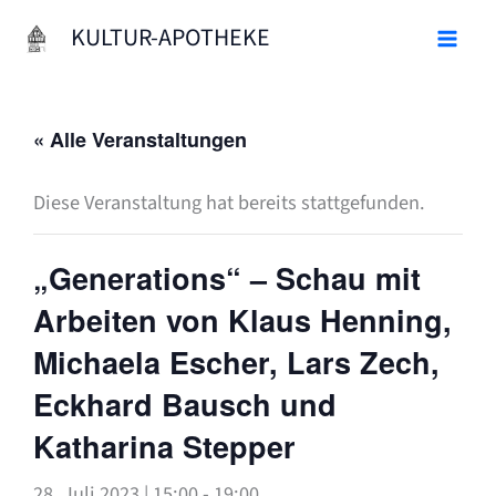
Zum
KULTUR-APOTHEKE
Inhalt
springen
« Alle Veranstaltungen
Diese Veranstaltung hat bereits stattgefunden.
„Generations“ – Schau mit
Arbeiten von Klaus Henning,
Michaela Escher, Lars Zech,
Eckhard Bausch und
Katharina Stepper
28. Juli 2023 | 15:00
-
19:00