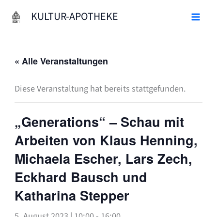
Zum
KULTUR-APOTHEKE
Inhalt
springen
« Alle Veranstaltungen
Diese Veranstaltung hat bereits stattgefunden.
„Generations“ – Schau mit
Arbeiten von Klaus Henning,
Michaela Escher, Lars Zech,
Eckhard Bausch und
Katharina Stepper
5. August 2023 | 10:00
-
16:00