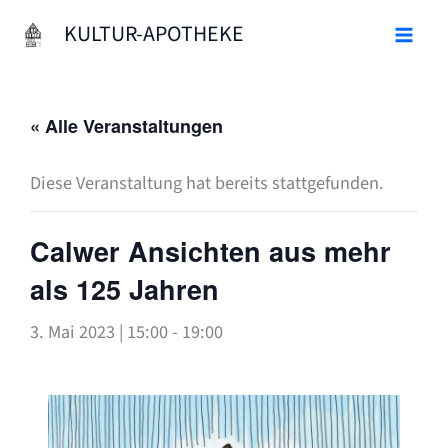
Zum
KULTUR-APOTHEKE
Inhalt
springen
« Alle Veranstaltungen
Diese Veranstaltung hat bereits stattgefunden.
Calwer Ansichten aus mehr
als 125 Jahren
3. Mai 2023 | 15:00
-
19:00